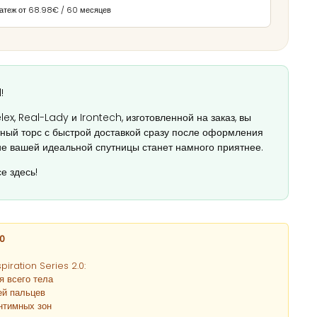
атеж от 68.98€ / 60 месяцев
!
lex, Real-Lady и Irontech, изготовленной на заказ, вы
ный торс с быстрой доставкой сразу после оформления
е вашей идеальной спутницы станет намного приятнее.
е здесь!
.0
iration Series 2.0:
я всего тела
ей пальцев
нтимных зон