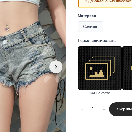
④ Добавлена бионическая 
Материал
Силикон
Персонализировать
Как на фото
−
+
В корзин
Количество
товара
Kayli