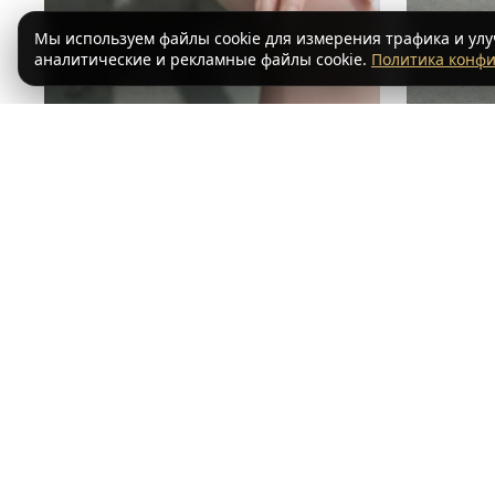
Мы используем файлы cookie для измерения трафика и ул
аналитические и рекламные файлы cookie.
Политика конф
Nakina 170cm
ZELEX
1997
€
2219
€
‹