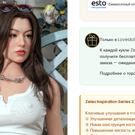
Ежемесячный пл
Только в Lovedoll
К каждой кукле Ze
получите бесплат
заказа — ожидани
Подробнее о торс
Zelex Inspiration Series 2
Ключевые улучшения в Insp
① Улучшенная детализаци
② Новая конструкция кост
③ Повышенная мягкость и