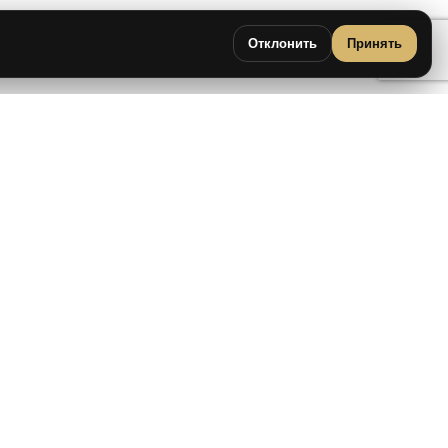
Отклонить
Принять
Miku 153cm AI
IRONTECH
1934
€
2149
€
›