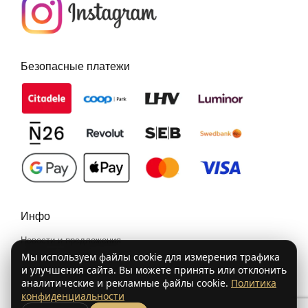
Безопасные платежи
Инфо
Новости и предложения
Условия покупки
Мы используем файлы cookie для измерения трафика
и улучшения сайта. Вы можете принять или отклонить
Политика конфиденциальности
аналитические и рекламные файлы cookie.
Политика
Контакты
конфиденциальности