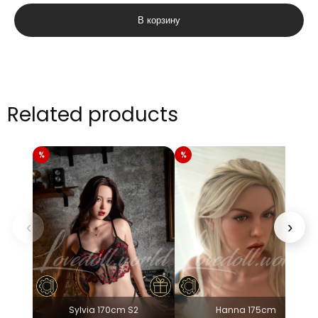
товара
В корзину
Miya
164cm
Related products
‹
›
Sylvia 170cm S2
Hanna 175cm