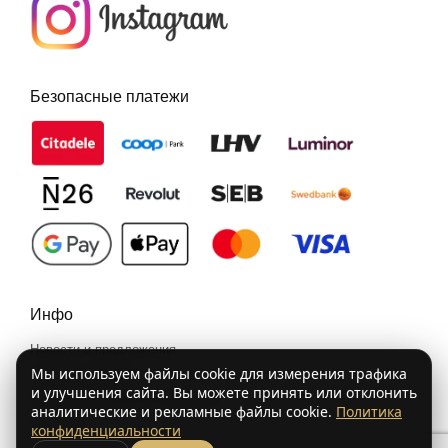
Безопасные платежи
Инфо
Новости и предложения
Условия покупки
Мы используем файлы cookie для измерения трафика
и улучшения сайта. Вы можете принять или отклонить
Политика конфиденциальности
аналитические и рекламные файлы cookie.
Политика
Контакты
конфиденциальности