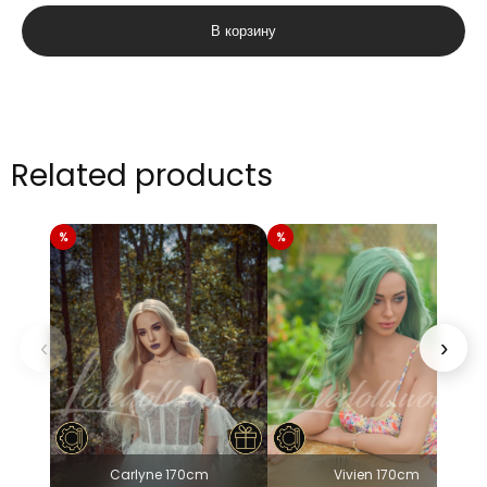
товара
В корзину
Suki
165cm
Related products
‹
›
Carlyne 170cm
Vivien 170cm