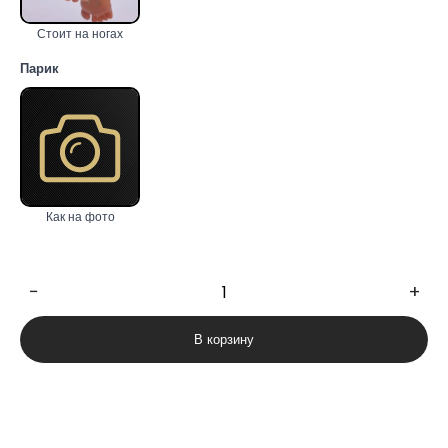
Стоит на ногах
Парик
Как на фото
−
+
Количество
товара
В корзину
Maya
158cm