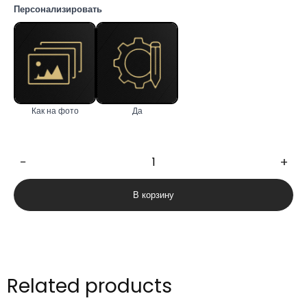
Персонализировать
Как на фото
Да
−
+
Количество
товара
В корзину
Flora
162cm
Related products