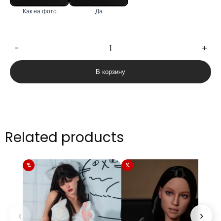
Как на фото
Да
−
+
Количество
товара
В корзину
Carmen
170cm
Related products
‹
›