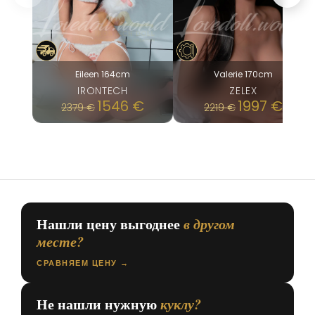
Eileen 164cm
Valerie 170cm
IRONTECH
ZELEX
1546
€
1997
€
2379
€
2219
€
Нашли цену выгоднее
в другом
месте?
СРАВНЯЕМ ЦЕНУ →
Не нашли нужную
куклу?